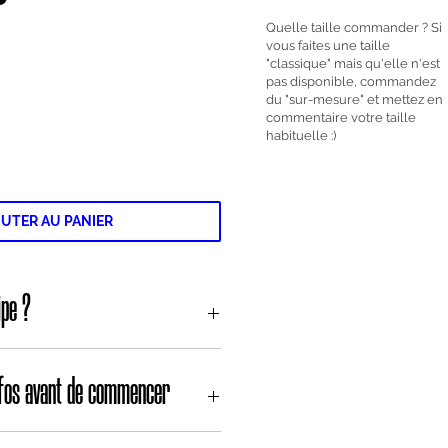
Quelle taille commander ? Si
vous faites une taille
"classique" mais qu'elle n'est
pas disponible, commandez
du "sur-mesure" et mettez en
commentaire votre taille
habituelle :)
UTER AU PANIER
ipe ?
ne, oui mais à coudre soi-même !
i constituent ce kit sont upcyclées,
nfos avant de commencer
 collecte de jeans. Pour en savoir
ussi à la collecte, n’hésite pas à
collecte de jean !
e sont de 1cm.