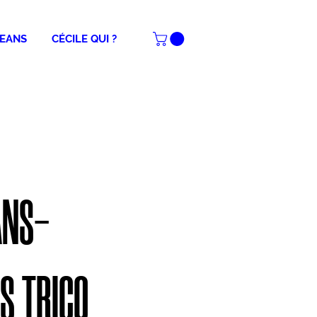
JEANS
CÉCILE QUI ?
ANS-
S TRICO